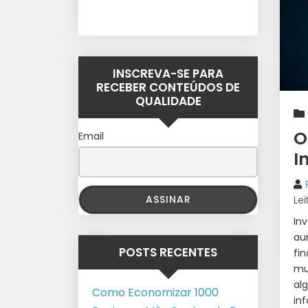
INSCREVA-SE PARA
RECEBER CONTEÚDOS DE
QUALIDADE
O
Email
I
Lei
In
au
POSTS RECENTES
fi
mu
al
Como Economizar 1000
in