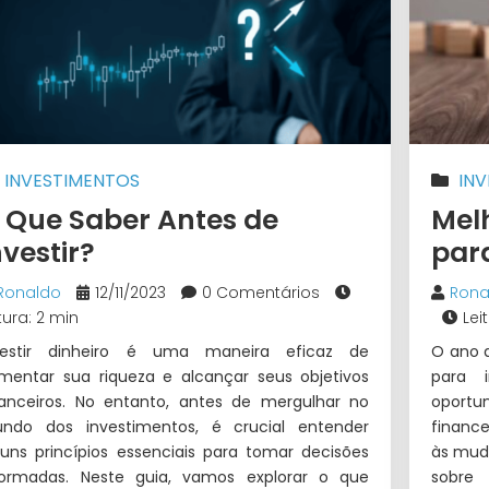
INVESTIMENTOS
IN
 Que Saber Antes de
Mel
nvestir?
par
Ronaldo
12/11/2023
0 Comentários
Rona
tura: 2 min
Lei
vestir dinheiro é uma maneira eficaz de
O ano 
mentar sua riqueza e alcançar seus objetivos
para 
nanceiros. No entanto, antes de mergulhar no
oportu
ndo dos investimentos, é crucial entender
financ
guns princípios essenciais para tomar decisões
às muda
formadas. Neste guia, vamos explorar o que
sobre 