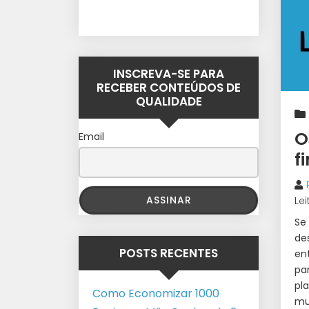
INSCREVA-SE PARA
RECEBER CONTEÚDOS DE
QUALIDADE
O
Email
f
Lei
Se
de
POSTS RECENTES
en
pa
pl
Como Economizar 1000
mu