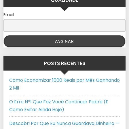
QUALIDADE
Email
POSTS RECENTES
Como Economizar 1000 Reais por Mês Ganhando
2 Mil
O Erro Nº1 Que Faz Você Continuar Pobre (E
Como Evitar Ainda Hoje)
Descobri Por Que Eu Nunca Guardava Dinheiro —